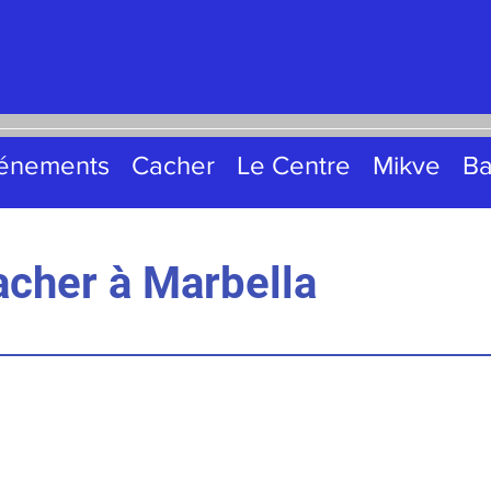
énements
Cacher
Le Centre
Mikve
B
cher à Marbella