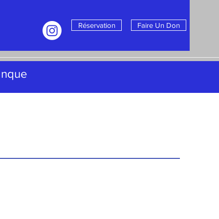
Réservation
Faire Un Don
anque